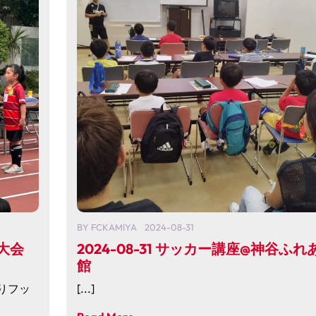
BY
FCKAMIYA
2024-08-31
ル大会
2024-08-31 サッカー講座@神谷ふれ
館
りフッ
[...]