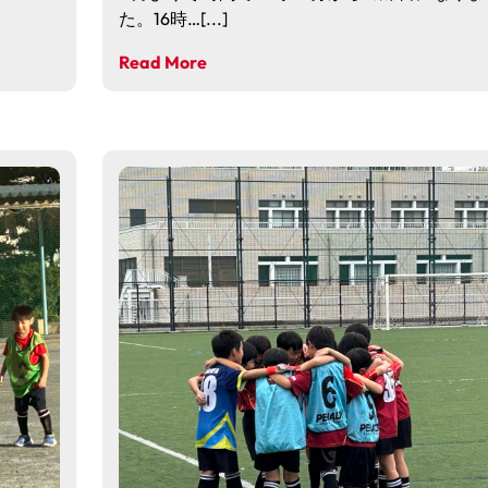
た。16時…[...]
Read More