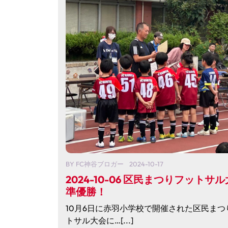
BY
FC神谷ブロガー
2024-10-17
2024-10-06 区民まつりフットサ
準優勝！
10月6日に赤羽小学校で開催された区民まつ
トサル大会に…[...]