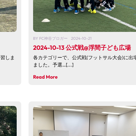
BY
FC神谷ブロガー
2024-10-21
2024-10-13 公式戦@浮間子ども広場
練習しま
各カテゴリーで、公式戦(フットサル大会)に出
ました。予選…[...]
Read More