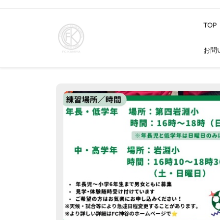
Skip
to
TOP
content
お問